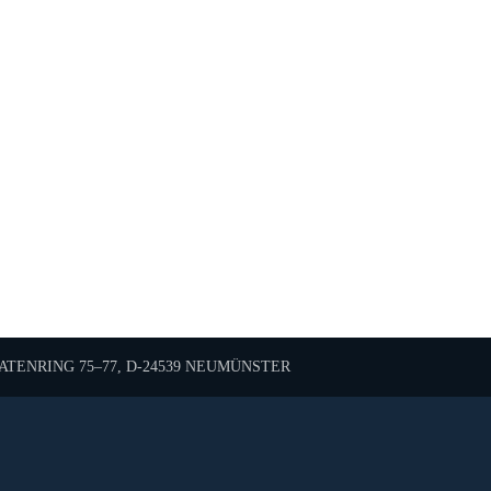
TENRING 75–77, D-24539 NEUMÜNSTER
Diese Karte wird von Google Maps bereitgestellt.
sen Sie die Nutzung von Google Maps in den Datenschutzei
 Anzeige akzeptieren Sie die
Nutzungsbedingungen
von go
Karte laden
Cookie-Einstellungen