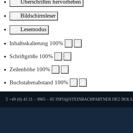
Überschriften hervorheben
Bildschirmleser
Lesemodus
Inhaltsskalierung
100
%
Schriftgröße
100
%
Zeilenhöhe
100
%
Buchstabenabstand
100
%
TELEFON:
E-MAIL:
HOLSA
+49 (0) 43 21 – 9965 – 0
INFO@STEINBACHPARTNER.DE
Um sie anzuzeigen, müs
Durch die