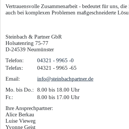
Schenkung
Vertrauensvolle Zusammenarbeit - bedeutet für uns, di
Unterhalt
auch bei komplexen Problemen maßgeschneiderte Lösun
Testament
Vaterschaft
Unterschriftsbeglaubigung
Verkehrsstrafrecht (OWI)
Steinbach & Partner GbR
Unternehmensgründung
Verkehrszivilrecht (Unfall / Autokauf)
Holsatenring 75-77
Verein
D-24539 Neumünster
Zahlungsforderung
Telefon:
04321 - 9965 ‑0
Allgemeine Anfrage
Telefax:
04321 - 9965 ‑65
Email:
info@steinbachpartner.de
Mo. bis Do.:
8.00 bis 18.00 Uhr
Fr.:
8.00 bis 17.00 Uhr
Ihre Ansprechpartner:
Alice Berkau
Luise Vieweg
Yvonne Geist