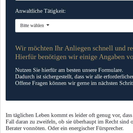
Anwaltliche Tätigkeit:
Adoption
Bitte wählen
Anteilskauf
Erbauseinandersetzung
Wir möchten Ihr Anliegen schnell und re
Ehevertrag
Erbausschlagung
Hierfür benötigen wir einige Angaben vo
Kündigungsschutz
Erbschein
Nutzen Sie hierfür am besten unsere Formulare.
Mietrecht (Mieter)
GbR
Dadurch ist sichergestellt, dass wir alle erforderlich
Offene Fragen können wir gerne im nächsten Schritt
Mietrecht (Vermieter)
Generalvollmacht /
Vorsorgevollmacht
Personenschaden
Handelsregister
Scheidung
Im täglichen Leben kommt es leider oft genug vor, dass 
Immobilienkauf
Sorge-/Umgangsrecht
Fall daran zu zweifeln, ob sie überhaupt im Recht sind 
Scheidungsvereinbarung
Berater vonnöten. Oder ein energischer Fürsprecher.
Strafrecht