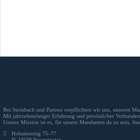
Kontakt & Informationen
Bei Steinbach und Partner verpflichten wir uns, unseren Ma
Mit jahrzehntelanger Erfahrung und persönlicher Verbunden
Unsere Mission ist es, für unsere Mandanten da zu sein, ihn
Kontakt
Holsatenring 75–77
D-24539 Neumünster