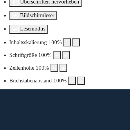
Überschriften hervorheben
Bildschirmleser
Lesemodus
Inhaltsskalierung
100
%
Schriftgröße
100
%
Zeilenhöhe
100
%
Buchstabenabstand
100
%
Diese Karte wird von Google Maps bereitgestellt.
Um sie anzuzeigen, müssen Sie die Nutzung von Google
Maps in den Datenschutzeinstellungen aktivieren.
Durch die Anzeige akzeptieren Sie die
Nutzungsbedingungen
von google.com.
Karte laden
Cookie-Einstellungen