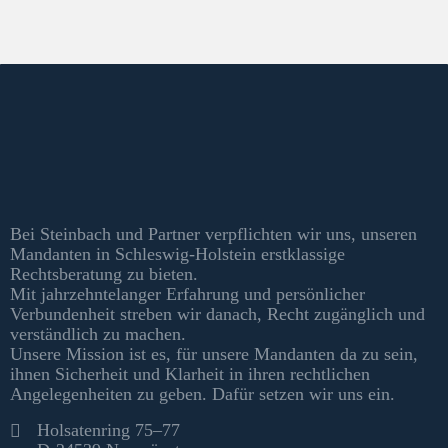
Kontakt & Informationen
Bei Steinbach und Partner verpflichten wir uns, unseren
Mandanten in Schleswig-Holstein erstklassige
Rechtsberatung zu bieten.
Mit jahrzehntelanger Erfahrung und persönlicher
Verbundenheit streben wir danach, Recht zugänglich und
verständlich zu machen.
Unsere Mission ist es, für unsere Mandanten da zu sein,
ihnen Sicherheit und Klarheit in ihren rechtlichen
Angelegenheiten zu geben. Dafür setzen wir uns ein.
Kontakt
Holsatenring 75–77