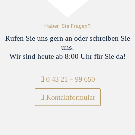
Sekretariat
Sonja Küther
s.kuether@steinbachpartner.de
04321 - 9965 -39
Haben Sie Fragen?
Rufen Sie uns gern an oder schreiben Sie
uns.
Wir sind heute ab 8:00 Uhr für Sie da!
Telefon:
0 43 21 – 99 650
Kontaktformular