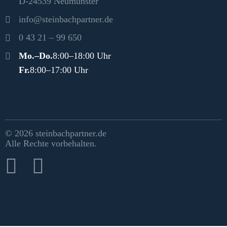
D-24539 Neumünster
info@steinbachpartner.de
0 43 21 – 99 650
Öffnungszeiten
Mo.–Do.
8:00–18:00 Uhr
Fr.
8:00–17:00 Uhr
Rechtliches & Social Media
© 2026 steinbachpartner.de
Alle Rechte vorbehalten.