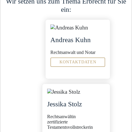
Wir setzen uns zum Thema Erbrecht für Sie
ein:
Andreas Kuhn
Rechtsanwalt und Notar
KONTAKTDATEN
Fachanwalt für
Bau- und Architektenrecht
Erbrecht
Verwaltungsrecht
Sekretariat
Jessika Stolz
Liscina Lubomierski
l.lubomierski@steinbachpartner.de
04321 - 9965 -21
Rechtsanwältin
zertifizierte
Testamentsvollstreckerin