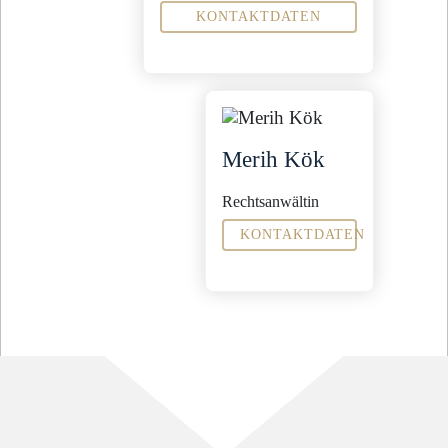
KONTAKTDATEN
Fachanwältin für
Medizinrecht
Weitere Tätigkeitsschwerpunkte
Erbrecht
Allgemeines Zivilrecht
Merih Kök
Sekretariat
Bettina Klick
b.klick@steinbachpartner.de
Rechtsanwältin
04321 - 9965 -42
KONTAKTDATEN
Tätigkeitsschwerpunkte
Bau- und
Architektenrecht
Erbrecht
Allgemeines
Zivilrecht
Sekretariat
info@steinbachpartner.de
04321 - 9965 -0