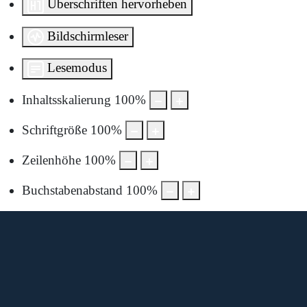
Überschriften hervorheben
Bildschirmleser
Lesemodus
Inhaltsskalierung
100
%
Schriftgröße
100
%
Zeilenhöhe
100
%
Buchstabenabstand
100
%
Diese Karte wird von Google Maps bereitgestellt.
Um sie anzuzeigen, müssen Sie die Nutzung von Google
Maps in den Datenschutzeinstellungen aktivieren.
Durch die Anzeige akzeptieren Sie die
Nutzungsbedingungen
von google.com.
Karte laden
Cookie-Einstellungen