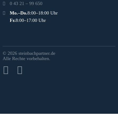
0 43 21 – 99 650
Öffnungszeiten
Mo.–Do.
8:00–18:00 Uhr
Fr.
8:00–17:00 Uhr
Rechtliches & Social Media
© 2026 steinbachpartner.de
Alle Rechte vorbehalten.