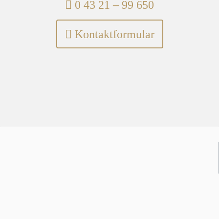
Telefon:
0 43 21 – 99 650
Kontaktformular
Partner