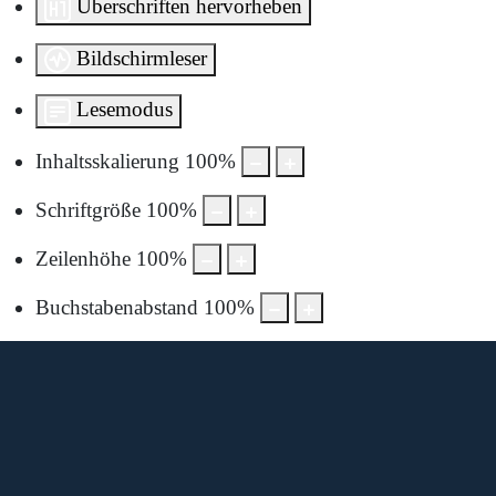
Überschriften hervorheben
Bildschirmleser
Lesemodus
Inhaltsskalierung
100
%
Schriftgröße
100
%
Zeilenhöhe
100
%
Buchstabenabstand
100
%
Diese Karte wird von Google Maps bereitgestellt.
Um sie anzuzeigen, müssen Sie die Nutzung von Google
Maps in den Datenschutzeinstellungen aktivieren.
Durch die Anzeige akzeptieren Sie die
Nutzungsbedingungen
von google.com.
Karte laden
Cookie-Einstellungen