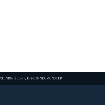
TENRING 75–77, D-24539 NEUMÜNSTER
Diese Karte wird von Google Maps bereitgestellt.
sen Sie die Nutzung von Google Maps in den Datenschutzei
 Anzeige akzeptieren Sie die
Nutzungsbedingungen
von go
Karte laden
Cookie-Einstellungen