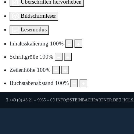
Überschriften hervorheben
Bildschirmleser
Lesemodus
Inhaltsskalierung
100
%
Schriftgröße
100
%
Zeilenhöhe
100
%
Buchstabenabstand
100
%
TELEFON:
E-MAIL:
HOLSA
+49 (0) 43 21 – 9965 – 0
INFO@STEINBACHPARTNER.DE
Um sie anzuzeigen, müs
Durch die