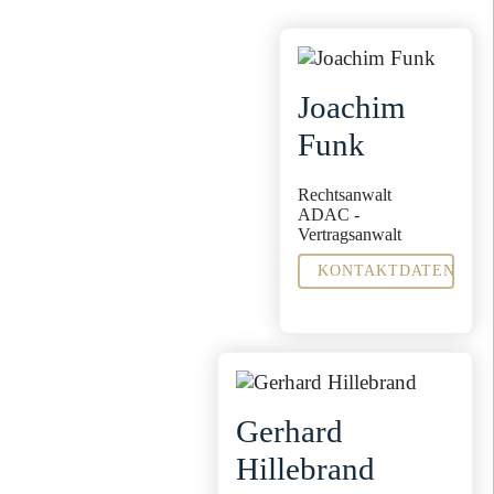
Joachim
Funk
Rechtsanwalt
ADAC -
Vertragsanwalt
KONTAKTDATEN
Fachanwalt für
Arbeitsrecht
Verkehrsrecht
Sekretariat
Jeanette Tisler
Gerhard
j.tisler@steinbachpartner.de
04321 - 9965 -24
Hillebrand