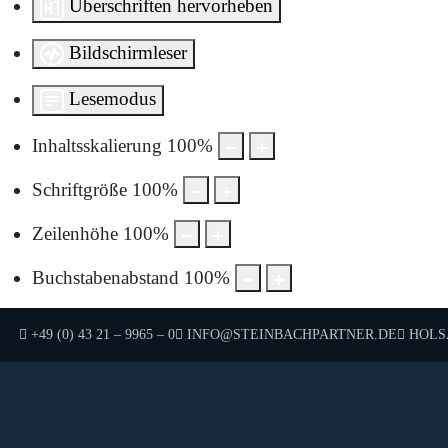
Überschriften hervorheben
Bildschirmleser
Lesemodus
Inhaltsskalierung
100
%
Schriftgröße
100
%
Zeilenhöhe
100
%
Buchstabenabstand
100
%
TELEFON:
E-MAIL:
HOLSA
+49 (0) 43 21 – 9965 – 0
INFO@STEINBACHPARTNER.DE
Um sie anzuzeigen, müs
Durch die