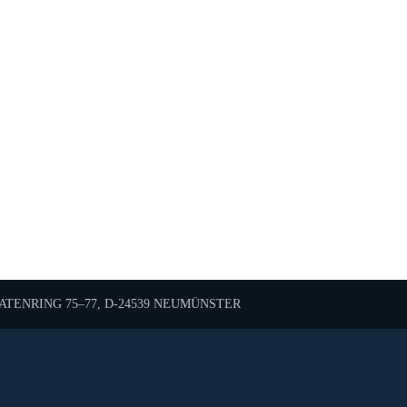
TENRING 75–77, D-24539 NEUMÜNSTER
Diese Karte wird von Google Maps bereitgestellt.
sen Sie die Nutzung von Google Maps in den Datenschutzei
 Anzeige akzeptieren Sie die
Nutzungsbedingungen
von go
Karte laden
Cookie-Einstellungen